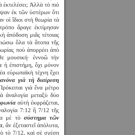
ὰ ἐκτελέσει; Ἀλλὰ τὸ πιὸ
υψαν ἐκ τῶν ὑστέρων ὅτι
ν οἱ ἴδιοι στὴ θεωρία τὰ
 τρόπο ἄραγε ἐκτίμησαν
κὴ ἀπόδοση μιᾶς τέτοιας
ειώσω ὅλα τὰ ἄτοπα τῆς
εωρίας ποὺ ἀπορρέει ἀπὸ
θε μουσική· ἐννοῶ τὴν
ε ἡ ἐπιστήμη, ὄχι μόνον
έα εὐρωπαϊκὴ τέχνη ἔχει
ανόνα γιὰ τὴ διαίρεση
Πρόκειται γιὰ ἕνα μέτρο
ιὰ ἀναλογία μεταξὺ δύο
αφωνία
αὐτὴ ἐκφράζεται,
αλογία 7:12 ἢ 7/12 τῆς
ωνα μὲ τὸ
σύστημα τῶν
α
, ἂν ἐξεταστεῖ ἀπόλυτα,
ὸ τὸ 7/12, καὶ σὲ σχέση