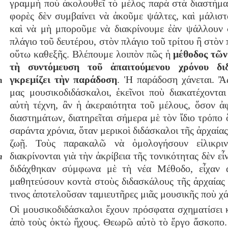
γραμμὴ ποὺ ἀκολουθεῖ τὸ μέλος παρὰ στὰ διαστήμ
φορὲς δὲν συμβαίνει νὰ ἀκοῦμε ψάλτες, καὶ μάλιστ
καὶ νὰ μὴ μποροῦμε νὰ διακρίνουμε ἐὰν ψάλλουν 
πλάγιο τοῦ δευτέρου, στὸν πλάγιο τοῦ τρίτου ἢ στὸν 
οὕτω καθεξῆς. Βλέπουμε λοιπὸν πῶς ἡ
μέθοδος τῶν
τὴ συντόμευση τοῦ ἀπαιτούμενου χρόνου διδ
γκρεμίζει τὴν παράδοση
. Ἡ παράδοση χάνεται. Ἂ
m
μας μουσικοδιδάσκαλοι, ἐκεῖνοι ποὺ διακατέχονται
αὐτὴ τέχνη, ἂν ἡ ἀκεραιότητα τοῦ μέλους, ὅσον ἀ
διαστημάτων, διατηρεῖται σήμερα μὲ τὸν ἴδιο τρόπο 
σαράντα χρόνια, ὅταν μερικοὶ διδάσκαλοι τῆς ἀρχαία
ζωῇ. Τοὺς παρακαλῶ νὰ ὁμολογήσουν εἰλικρι
διακρίνονται γιὰ τὴν ἀκρίβεια τῆς τονικότητας δὲν εἶν
m
διδάχθηκαν σύμφωνα μὲ τὴ νέα Μέθοδο, εἶχαν 
μαθητεύσουν κοντὰ στοὺς διδασκάλους τῆς ἀρχαίας 
τινος ἀποτελοῦσαν ταμιευτῆρες μιᾶς μουσικῆς ποὺ χά
Οἱ μουσικοδιδάσκαλοι ἔχουν πρόσφατα σχηματίσει κ
ἀπὸ τοὺς ὀκτὼ ἤχους. Θεωρῶ αὐτὸ τὸ ἔργο ἄσκοπο. 