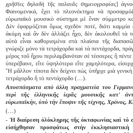
χρῆστες δηλαδὴ τῆς παλαιᾶς σημειογραφίας
] ἀγνο
Φαινομενικά, ἔχει τὸ πλεονέκτημα νὰ προσαρμό
εὐρωπαϊκὸ μουσικὸ σύστημα μὲ ἕναν σύμμετρο κ
Δὲν ἐφαρμόζεται ὅμως σχεδὸν ποτέ, διότι καμμία 
ἀκόμη καὶ ἂν δὲν ἀλλάζει ἦχο, δὲν ἀκολουθεῖ τὰ τ
αὐτὰ εἶναι καθορισμένα στὰ πλαίσια τῆς διαπασ
γνώριζε μόνο τὰ τετράχορδα καὶ τὰ πεντάχορδα, πράγ
μέρος τοῦ ἤχου περιλαμβανόταν σὲ τέσσερες ἢ πέντε 
ὑπερέβαινε, εἴτε ὑψηλότερα εἴτε χαμηλότερα, εἰσερ
῍Η μᾶλλον τίποτα δὲν δείχνει πὼς ὑπῆρχε μιὰ γενικὴ
τετράχορδο ἢ τὸ πεντάχορδο (…).
Αποσπάσματα από άλλη πραγματεία του Γερμανο
περὶ τῆς ἑλληνικῆς ἱερᾶς μουσικῆς κατʹ ἀν
εὐρωπαϊκὴν, ὑπὸ τὴν ἔποψιν τῆς τέχνης, Χρόνος, 
(…)
‐
Ἡ διαίρεση ὁλόκληρης τῆς ὀκταφωνίας καὶ τὸ
εἰσήχθησαν προσφάτως στὴν ἐκκλησιαστικὴ