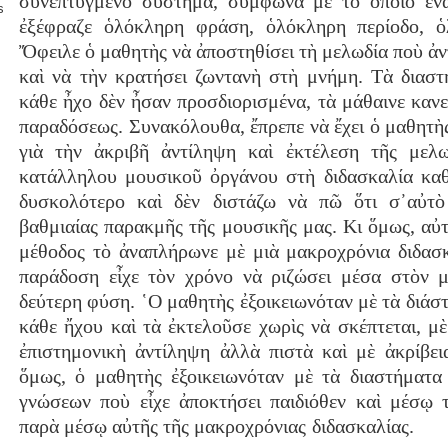
συνεπτυγμένο σύστημα, σύμφωνα μὲ τὸ ὁποῖο ἕν
s
ἐξέφραζε ὁλόκληρη φράση, ὁλόκληρη περίοδο, ὁ
Ὄφειλε ὁ μαθητὴς νὰ ἀποστηθίσει τὴ μελωδία ποὺ ἀντ
καὶ νὰ τὴν κρατήσει ζωντανὴ στὴ μνήμη. Τὰ διασ
κάθε ἦχο δὲν ἦσαν προσδιορισμένα, τὰ μάθαινε καν
παραδόσεως. Συνακόλουθα, ἔπρεπε νὰ ἔχει ὁ μαθητὴ
γιὰ τὴν ἀκριβῆ ἀντίληψη καὶ ἐκτέλεση τῆς μελω
κατάλληλου μουσικοῦ ὀργάνου στὴ διδασκαλία κα
δυσκολότερο καὶ δὲν διστάζω νὰ πῶ ὅτι σ᾿αὐτὸ 
βαθμιαίας παρακμῆς τῆς μουσικῆς μας. Κι ὅμως, αὐ
μέθοδος τὸ ἀναπλήρωνε μὲ μιὰ μακροχρόνια διδασκ
παράδοση εἶχε τὸν χρόνο νὰ ριζώσει μέσα στὸν μ
δεύτερη φύση. ῾Ο μαθητὴς ἐξοικειωνόταν μὲ τὰ διά
κάθε ἤχου καὶ τὰ ἐκτελοῦσε χωρὶς νὰ σκέπτεται, μ
ἐπιστημονικὴ ἀντίληψη ἀλλὰ πιστὰ καὶ μὲ ἀκρίβει
ὅμως, ὁ μαθητὴς ἐξοικειωνόταν μὲ τὰ διαστήματ
γνώσεων ποὺ εἶχε ἀποκτήσει παιδιόθεν καὶ μέσῳ τ
παρὰ μέσῳ αὐτῆς τῆς μακροχρόνι