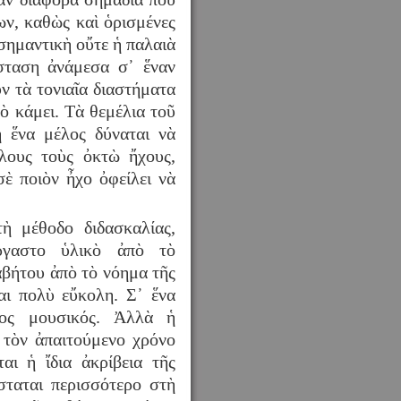
ν, καθὼς καὶ ὁρισμένες
σημαντικὴ οὔτε ἡ παλαιὰ
σταση ἀνάμεσα σ᾿ ἕναν
ν τὰ τονιαῖα διαστήματα
ὸ κάμει. Τὰ θεμέλια τοῦ
ὴ ἕνα μέλος δύναται νὰ
ὅλους τοὺς ὀκτὼ ἤχους,
σὲ ποιὸν ἦχο ὀφείλει νὰ
τὴ μέθοδο διδασκαλίας,
ργαστο ὑλικὸ ἀπὸ τὸ
βήτου ἀπὸ τὸ νόημα τῆς
αι πολὺ εὔκολη. Σ᾿ ἕνα
ειος μουσικός. Ἀλλὰ ἡ
 τὸν ἀπαιτούμενο χρόνο
αι ἡ ἴδια ἀκρίβεια τῆς
σταται περισσότερο στὴ