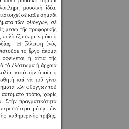
α ἁπλὸ μουσικὸ σημάδι
λόκληρη μουσικὴ ἰδέα.
ιστοιχεῖ σὲ κάθε σημάδι
τήματα τῶν φθόγγων, σὲ
εὶς μέσῳ τῆς προφορικῆς
ς πολὺ ἐξασκημένη ἀκοὴ
δίας. ῾Η ἔλλειψη ἑνὸς
θιστοῦσε τὸ ἔργο ἀκόμα
ὀφείλεται ἡ αἰτία τῆς
τὸ τὸ ἐλάττωμα ἡ ἀρχαία
αλία, κατὰ τὴν ὁποία ἡ
αθητὴ καὶ νὰ τοῦ γίνει
στηματα τῶν φθόγγων τοῦ
ὲ αὐτόματο τρόπο, χωρὶς
α. Στὴν πραγματικότητα
α περισσότερο μέσῳ τῶν
ῆς καθημερινῆς τριβῆς,
ας διδασκαλίας.