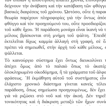
δείχνουν τὴν ἀνάβαση καὶ τὴν κατάβαση τῶν φθόγγω
βασικὲς διαιρέσεις τοῦ χρόνου. Ὡστόσο, οὔτε ἡ παρα
θεωρία παρέχουν πληροφορίες γιὰ τὴν ὄντως ἀπό
φθόγγο καὶ τὸν προηγούμενό του, οὔτε προσδιορίζου
τοῦ κάθε ἤχου. Ἡ παράδοση μονάχα εἶναι ἱκανὴ νὰ τ
μέλους βρίσκονται στὴ μνήμη τοῦ ψάλτη. ᾿Επειδ
ἐκτελεῖται δίχως καμμία ἀλλαγὴ στὴ γραφή, σὲ 
πρέπει νὰ σημειωθεῖ, στὴν ἀρχὴ τοῦ κάθε μέλους, 
ψάλλεται.
Τὸ καινούργιο σύστημα ἔχει ὄντως διευκολύνει 
ἀπέχει ὅμως ἀπὸ τὸ παλαιὸ ὅπως τὸ ἀκατέ
ὁλοκληρωμένο οἰκοδόμημα, ἢ τὰ γράμματα τοῦ ἀλφα
φράσεως. ῾Η ἐκμάθηση αὐτοῦ τοῦ συστήματος εἶν
ἐλάχιστο χρονικὸ διάστημα γίνεται κανεὶς τέλ
παράδοση, ὅπως σημείωσα προηγουμένως, δὲν ἔχει
γιὰ νὰ ριζώσει στὸ νοῦ καὶ τὴν ἀκοή. Δὲν τηρεῖτ
τονικότητας καὶ ἡ διάκριση μεταξὺ τῶν ἤχων συνί