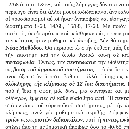
12/68 ἀπὸ τὸ 13/68, καὶ ποιὸς λάρυγγας δύναται νὰ τ
Υ
περίεργο εἶναι ὅτι ἄλλοι μουσικοδιδάσκαλοι ἀνακάλ
οἱ προσδιορισμοὶ αὐτοὶ ἦσαν ἀνακριβεῖς καὶ εἰσήγαγα
διαστήματα 8/68, 14/68, 15/68, 17/68. Μὲ ποιὸν
αὐτὲς τὶς ὑποδιαιρέσεις καὶ πείσθηκαν πὼς ἡ φωνητι
τονικότητας ἦταν μαθηματικὰ ἀκριβῆς; Δὲν θὰ σημ
Νέας Μεθόδου
. Θὰ περιοριστῶ στὴν ἔκθεση μιᾶς θ
τὴν ἐπιστήμη καὶ τὴν ὁποία θεωρῶ κοινὴ σὲ κά
πενταφωνία
. Ὄντως, τὴν
πενταφωνία
τὴν υἱοθέτησ
ὡς
βάση τοῦ ἁρμονικοῦ συστήματος
‐ τὸ ὁποῖο ἡ ν
ἀναπτύξει στὸν ὕψιστο βαθμό ‐ ἀλλὰ ἐπίσης ὡς
κ
ὁλόκληρης τῆς κλίμακας σὲ 12 ἴσα διαστήματα
. 
ποὺ ἡ ἴδια ἡ φύση μᾶς δίνει, μιὰ συνάφεια καὶ μ
φθόγγων, ἔμφυτες σὲ κάθε εὐαίσθητο αὐτί. ῾Η
πεντ
στὰ πλαίσια τοῦ εὐρωπαϊκοῦ συστήματος, μὲ τὴν ἀν
κλίμακας, ἀναλογία μαθηματικὰ ἀκριβῆς. Σύμφ
R
τριῶν νεωτεριστῶν διδασκάλων
, αὐτὴ ἡ
πενταφωνί
ἀπέχει ἀπὸ τὴ μαθηματικὴ ἀκρίβεια ὅσο τὸ 40/68 ἀπ