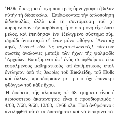
῏Ηλθε ὅμως μιὰ ἐποχὴ ποὺ τρεῖς ὑμνογράφοι ἔβαλαν
αὐτὴν τὴ διδασκαλία. ᾿Επιδιώκοντας τὴν ἁπλοποίηση
διδασκαλίας ἀλλὰ καὶ τὴ συντόμευση τοῦ χρ
παραμέλισαν τὴν παράδοση, ἡ ὁποία μόνη εἶχε διατ
μέλος, καὶ ἐπενόησαν ἕνα ἐξελιγμένο σύστημα σύ
σημάδι ἀντιστοιχεῖ σ᾿ ἕναν μόνο φθόγγο. ᾿Ανατρέχ
πηγές
[ἐννοεί εδώ τις αρχαιοελληνικές]
, πίστευ
σωστὲς ἀναλογίες μεταξὺ τῶν ἤχων τῆς ψαλμωδί
᾿Αρχαίων. Βασιζόμενοι ἀφ᾿ ἑνὸς σὲ ἀφθαίρετες εἰκα
ἐσφαλμένους μαθηματικοὺς καὶ ἀριθμητικοὺς ὑπολ
ἄντλησαν ἀπὸ τὶς θεωρίες τοῦ
Εὐκλείδη
, τοῦ
Πυθ
καὶ ἄλλων, προσδιόρισαν μὲ τρόπο ὄχι ἐπανακρ
φθόγγων τοῦ κάθε ἤχου.
Ἡ διαίρεση τῆς κλίμακας σὲ 68 τμήματα εἶναι 
περισσότερο ἀκατανόητος εἶναι ὁ προσδιορισμὸς
4/68, 7/68, 9/68, 12/68, 13/68 κλπ. Ποιὸ ἀνθρώπινο α
ἀντιληφθεῖ αὐτὰ τὰ διαστήματα καὶ νὰ διακρίνει τὸ