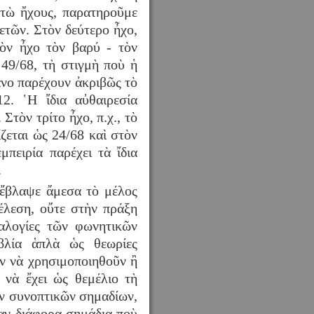
κτὼ ἤχους, παρατηροῦμε
ετῶν. Στὸν δεύτερο ἦχο,
τὸν ἦχο τὸν βαρύ ‐ τὸν
49/68, τὴ στιγμὴ ποὺ ἡ
ανο παρέχουν ἀκριβῶς τὸ
12. ῾Η ἴδια αὐθαιρεσία
Στὸν τρίτο ἦχο, π.χ., τὸ
ζεται ὡς 24/68 καὶ στὸν
πειρία παρέχει τὰ ἴδια
.
 ἔβλαψε ἄμεσα τὸ μέλος
τέλεση, οὔτε στὴν πράξη
ναλογίες τῶν φωνητικῶν
βλία ἁπλὰ ὡς θεωρίες
ον νὰ χρησιμοποιηθοῦν ἢ
 νὰ ἔχει ὡς θεμέλιο τὴ
ῶν συνοπτικῶν σημαδίων,
καν διάφορα σημάδια ποὺ