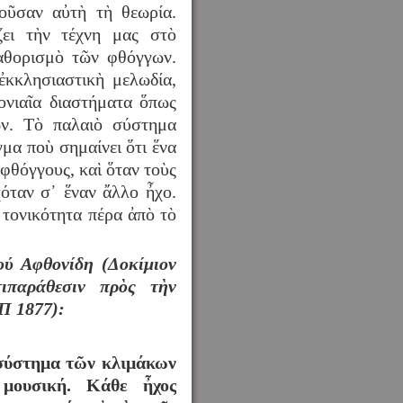
οῦσαν αὐτὴ τὴ θεωρία.
ζει τὴν τέχνη μας στὸ
αθορισμὸ τῶν φθόγγων.
ἐκκλησιαστικὴ μελωδία,
ονιαῖα διαστήματα ὅπως
ῶν. Τὸ παλαιὸ σύστημα
μα ποὺ σημαίνει ὅτι ἕνα
φθόγγους, καὶ ὅταν τοὺς
χόταν σ᾿ ἕναν ἄλλο ἦχο.
 τονικότητα πέρα ἀπὸ τὸ
ύ Αφθονίδη (Δοκίμιον
τιπαράθεσιν πρὸς τὴν
ΚΠ 1877):
 σύστημα τῶν κλιμάκων
 μουσική. Κάθε ἦχος