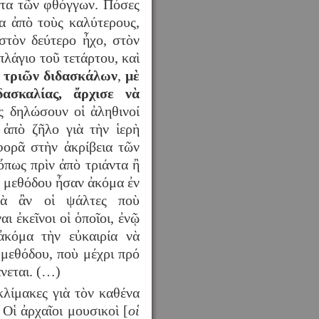
ατα τῶν φθόγγων. Πόσες
α ἀπὸ τοὺς καλύτερους,
στὸν δεύτερο ἦχο, στὸν
πλάγιο τοῦ τετάρτου, καὶ
 τριῶν διδασκάλων
,
μὲ
ασκαλίας, ἄρχισε νὰ
ς δηλώσουν οἱ ἀληθινοί
 ἀπὸ ζῆλο γιὰ τὴν ἱερὴ
φορᾶ στὴν ἀκρίβεια τῶν
ὅπως πρὶν ἀπὸ τριάντα ἢ
ς μεθόδου ἦσαν ἀκόμα ἐν
νὰ ἂν οἱ ψάλτες ποὺ
αι ἐκεῖνοι οἱ ὁποῖοι, ἐνῷ
ἀκόμα τὴν εὐκαιρία νὰ
μεθόδου, ποὺ μέχρι πρό
νεται. (…)
λίμακες γιὰ τὸν καθένα
Οἱ ἀρχαῖοι μουσικοὶ [
οἱ