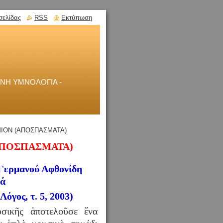
σελίδας
RSS
Εκτύπωση
ΝΗ ΥΜΝΟΛΟΓΙΑ -
ΙΟΝ (ΑΠΟΣΠΑΣΜΑΤΑ)
ΑΠΟΣΠΑΣΜΑΤΑ)
 Γερμανού Αφθονίδη
κά
Λόγος, τ. 5, 2003)
υσικῆς ἀποτελοῦσε ἕνα