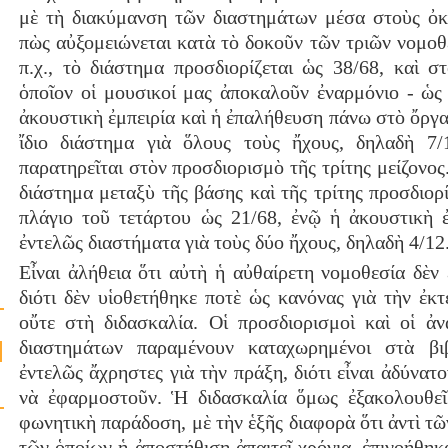
μὲ τὴ διακύμανση τῶν διαστημάτων μέσα στοὺς ὀ
πὼς αὐξομειώνεται κατὰ τὸ δοκοῦν τῶν τριῶν νομοθ
π.χ., τὸ διάστημα προσδιορίζεται ὡς 38/68, καὶ σ
ὁποῖον οἱ μουσικοί μας ἀποκαλοῦν ἐναρμόνιο ‐ ὡς 
ἀκουστικὴ ἐμπειρία καὶ ἡ ἐπαλήθευση πάνω στὸ ὄργ
ἴδιο διάστημα γιὰ ὅλους τοὺς ἤχους, δηλαδὴ 7/
παρατηρεῖται στὸν προσδιορισμὸ τῆς τρίτης μείζονος. 
διάστημα μεταξὺ τῆς βάσης καὶ τῆς τρίτης προσδιορί
πλάγιο τοῦ τετάρτου ὡς 21/68, ἐνῷ ἡ ἀκουστικὴ ἐμ
ἐντελῶς διαστήματα γιὰ τοὺς δύο ἤχους, δηλαδὴ 4/12
Εἶναι ἀλήθεια ὅτι αὐτὴ ἡ αὐθαίρετη νομοθεσία δὲν
διότι δὲν υἱοθετήθηκε ποτὲ ὡς κανόνας γιὰ τὴν ἐκ
οὔτε στὴ διδασκαλία. Οἱ προσδιορισμοὶ καὶ οἱ ἀ
διαστημάτων παραμένουν καταχωρημένοι στὰ βι
ἐντελῶς ἄχρηστες γιὰ τὴν πράξη, διότι εἶναι ἀδύνατ
νὰ ἐφαρμοστοῦν. Ἡ διδασκαλία ὅμως ἐξακολουθεῖ
φωνητικὴ παράδοση, μὲ τὴν ἑξῆς διαφορὰ ὅτι ἀντὶ τ
τῶν ὁποίων ἡ ἀποστήθιση ἀπαιτεῖ χρόνια, ἐπινοήθη