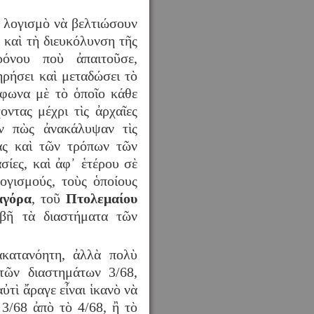
 λογισμὸ νὰ βελτιώσουν
 καὶ τὴ διευκόλυνση τῆς
όνου ποὺ ἀπαιτοῦσε,
ηρήσει καὶ μεταδώσει τὸ
μφωνα μὲ τὸ ὁποῖο κάθε
οντας μέχρι τὶς ἀρχαῖες
αν πὼς ἀνακάλυψαν τὶς
ας καὶ τῶν τρόπων τῶν
σίες, καὶ ἀφ᾿ ἑτέρου σὲ
ογισμούς, τοὺς ὁποίους
αγόρα
, τοῦ
Πτολεμαίου
ιβῆ τὰ διαστήματα τῶν
ἀκατανόητη, ἀλλὰ πολὺ
 τῶν διαστημάτων 3/68,
ὐτὶ ἄραγε εἶναι ἱκανὸ νὰ
 3/68 ἀπὸ τὸ 4/68, ἢ τὸ